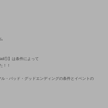
ム
】
Dead①】は条件によって
た！！
マル・バッド・グッドエンディングの条件とイベントの