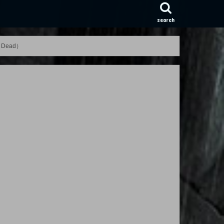
search
Dead）