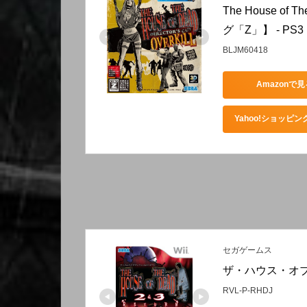
The House of 
グ「Z」】 - PS3
BLJM60418
Amazonで見
Yahoo!ショッピ
セガゲームス
ザ・ハウス・オブ・
RVL-P-RHDJ