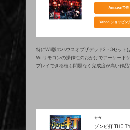
Amazonで見
Yahoo!ショッピ
特にWii版のハウスオブザデッド2・3セット
Wiiリモコンの操作性のおかげでアーケード
プレイでき移植も問題なく完成度が高い作品
セガ
ゾンビ打 THE TY